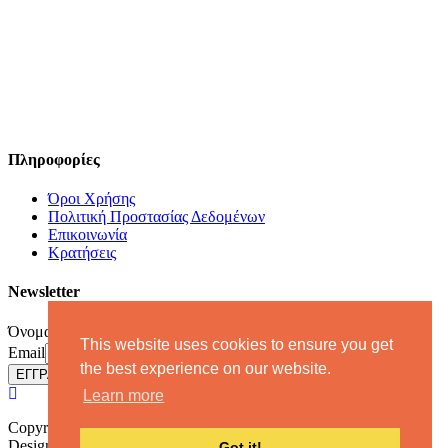
Πληροφορίες
Όροι Χρήσης
Πολιτική Προστασίας Δεδομένων
Επικοινωνία
Κρατήσεις
Newsletter
Όνομα
This website uses cookies to ensure you get
Email
the best experience on our website.
Learn more
Copyright 2019 - All rights reserved - Katikiesmanisvillas.com.
Designed & Developed by
GoodCause
| ΜΗ.Τ.Ε (T.B.R.N):
Got it!